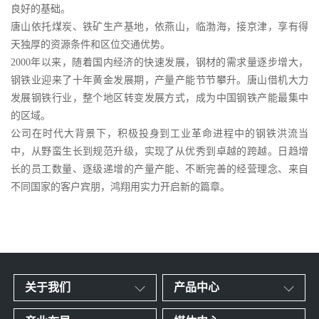
良好的基础。
唐山依托煤炭、铁矿生产基地，依燕山，临渤海，接京津，享有得
天独厚的资源条件和区位交通优势。
2000年以来，随着国内经济的快速发展，钢材的需求量逐步增大，
钢铁业迎来了十年黄金发展期，产量产能节节攀升。唐山借机大力
发展钢铁行业，整个地区转变发展方式，成为中国钢铁产能最集中
的区域。
公司在时代大背景下，积极投身到工业革命进程中的钢铁洪流当
中，从野蛮生长到规范升级，实现了从优秀到卓越的跨越。日趋增
长的员工数量、逐级递增的产量产能、不断完善的经营理念、来自
不同国家的客户宾朋，鸿翔用实力开启新的篇章。
关于我们
产品中心